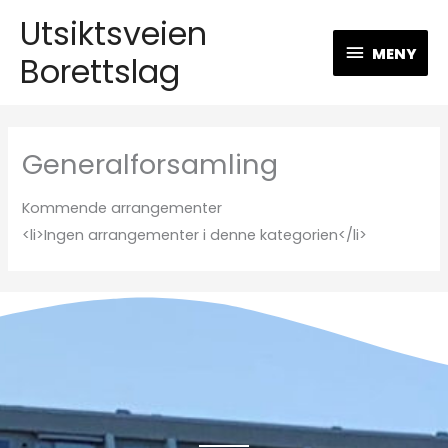
Hopp
Utsiktsveien
MENY
rett
MENY
Borettslag
til
innholdet
Generalforsamling
Kommende arrangementer
<li>Ingen arrangementer i denne kategorien</li>