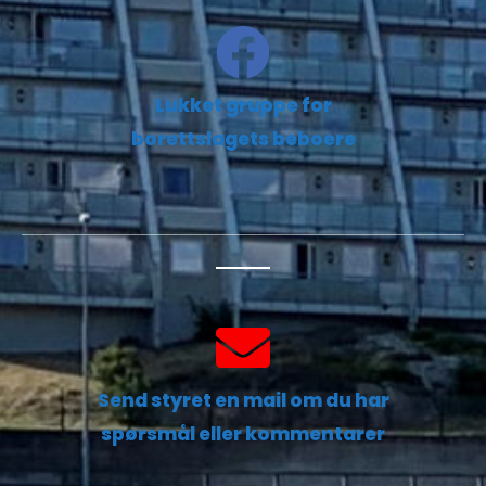
Lukket gruppe for
borettslagets beboere
Send styret en mail om du har
spørsmål eller kommentarer