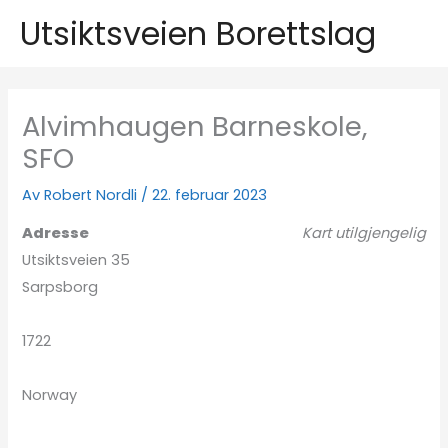
Hopp
Utsiktsveien Borettslag
rett
til
innholdet
Alvimhaugen Barneskole,
SFO
Av
Robert Nordli
/
22. februar 2023
Adresse
Kart utilgjengelig
Utsiktsveien 35
Sarpsborg
1722
Norway