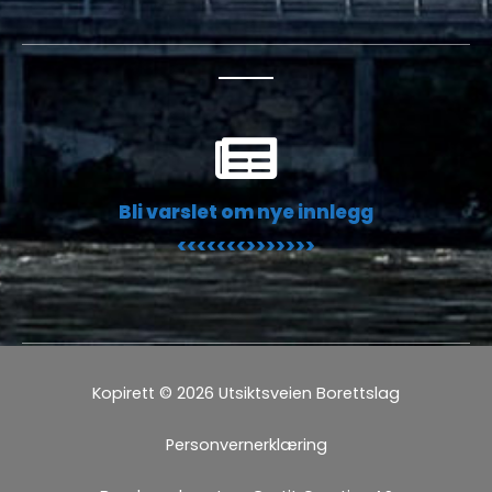
Bli varslet om nye innlegg
<<<<<<<>>>>>>>
Kopirett © 2026 Utsiktsveien Borettslag
Personvernerklæring