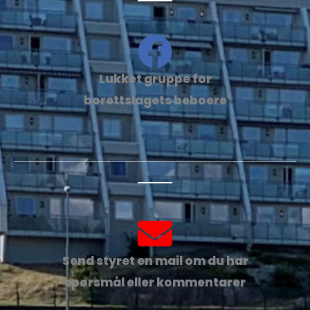
Lukket gruppe for
borettslagets beboere
Send styret en mail om du har
spørsmål eller kommentarer