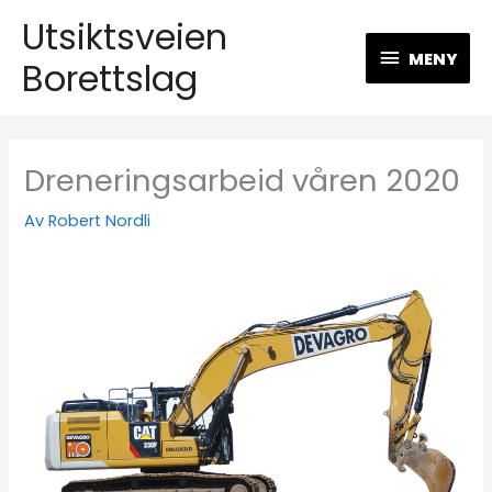
Hopp
Utsiktsveien
MENY
rett
MENY
Borettslag
til
innholdet
Dreneringsarbeid våren 2020
Av
Robert Nordli