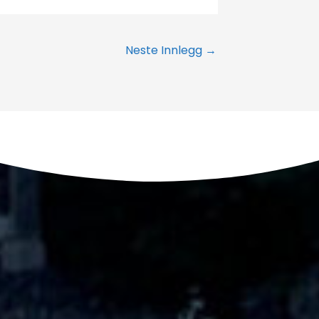
Neste Innlegg
→