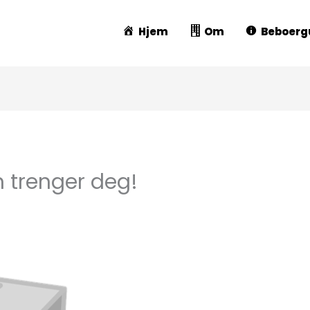
Hjem
Om
Beboerg
 trenger deg!