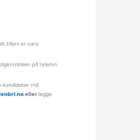
 Ellers er vara
valgkomitéen på telefon
lle kandidater må
enbrl.no
eller
legge