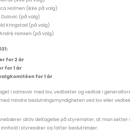
ca Holmen (ikke på valg)
Dulovic (på valg)
d Kringstad (på valg)
ndré Hansen (på valg)
021:
 for 2 år
for 1 år
valgkomitéen for 1 år
laget i samsvar med lov, vedtekter og vedtak i generalfor
r med mindre beslutningsmyndigheten ved lov eller vedtekte
nnebærer aktiv deltagelse på styremøter, at man setter se
 innhold i styresaker og fatter beslutninger.