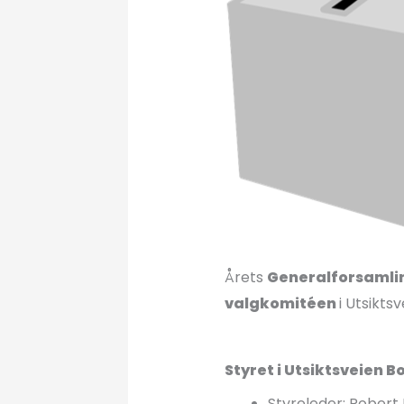
Årets
Generalforsamli
valgkomitéen
i Utsikts
Styret i Utsiktsveien 
Styreleder: Robert 