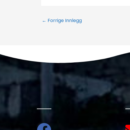
←
Forrige Innlegg