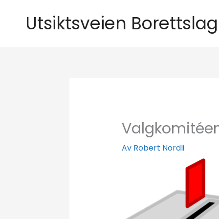
Hopp
Utsiktsveien Borettslag
rett
til
innholdet
Valgkomitéen
Av
Robert Nordli