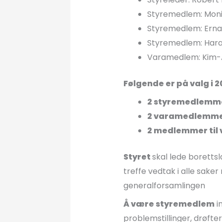
Styremedlem: Moni
Styremedlem: Erna 
Styremedlem: Haral
Varamedlem: Kim-A
Følgende er på valg i 2
2 styremedlemmer
2 varamedlemmer 
2 medlemmer til 
Styret
skal lede boretts
treffe vedtak i alle sake
generalforsamlingen
Å være styremedlem
i
problemstillinger, drøfter