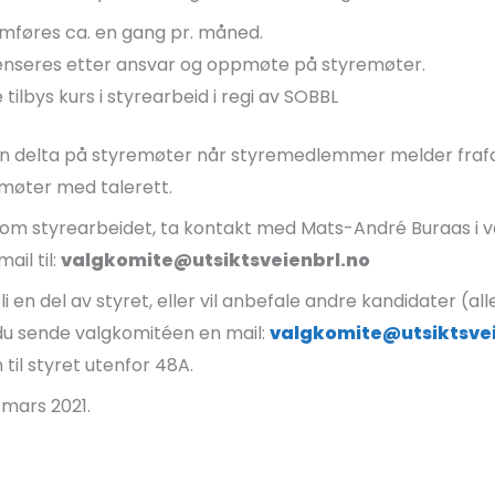
mføres ca. en gang pr. måned.
nseres etter ansvar og oppmøte på styremøter.
lbys kurs i styrearbeid i regi av SOBBL
 delta på styremøter når styremedlemmer melder frafall.
møter med talerett.
om styrearbeidet, ta kontakt med Mats-André Buraas i 
ail til:
valgkomite@utsiktsveienbrl.no
i en del av styret, eller vil anbefale andre kandidater (a
 du sende valgkomitéen en mail:
valgkomite@utsiktsvei
 til styret utenfor 48A.
. mars 2021.