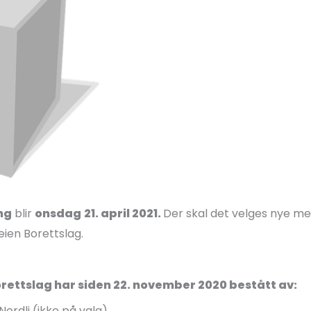
ng
blir
onsdag
21. april 2021.
Der skal det velges nye m
veien Borettslag.
Borettslag har siden 22. november 2020 bestått av:
Nordli (ikke på valg)