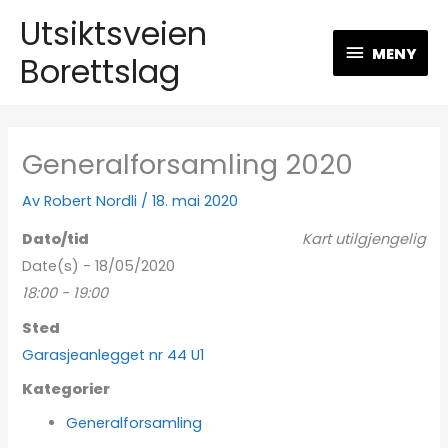
Hopp
Utsiktsveien
MENY
rett
MENY
Borettslag
til
innholdet
Generalforsamling 2020
Av
Robert Nordli
/
18. mai 2020
Dato/tid
Kart utilgjengelig
Date(s) - 18/05/2020
18:00 - 19:00
Sted
Garasjeanlegget nr 44 U1
Kategorier
Generalforsamling