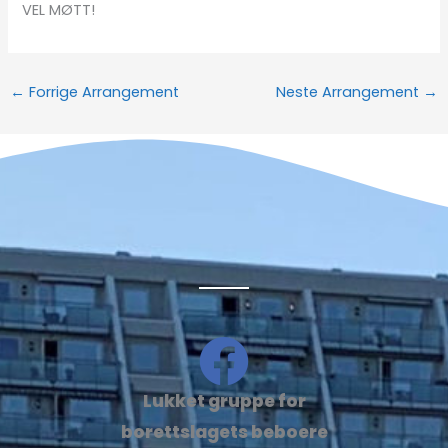
VEL MØTT!
←
Forrige Arrangement
Neste Arrangement
→
Lukket gruppe for
borettslagets beboere