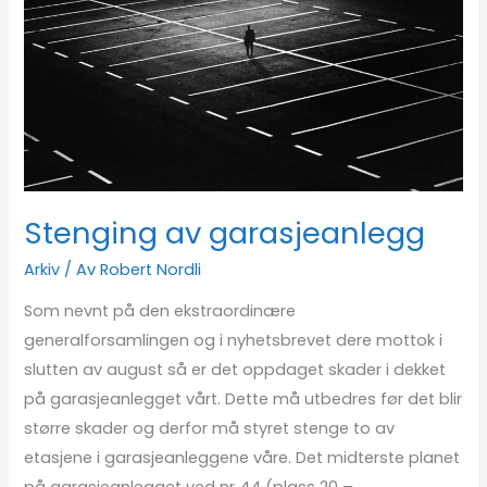
garasjeanlegg
Stenging av garasjeanlegg
Arkiv
/ Av
Robert Nordli
Som nevnt på den ekstraordinære
generalforsamlingen og i nyhetsbrevet dere mottok i
slutten av august så er det oppdaget skader i dekket
på garasjeanlegget vårt. Dette må utbedres før det blir
større skader og derfor må styret stenge to av
etasjene i garasjeanleggene våre. Det midterste planet