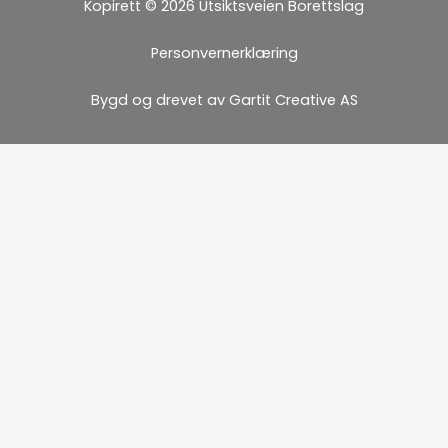
Kopirett © 2026 Utsiktsveien Borettslag
Personvernerklæring
Bygd og drevet av Gartit Creative AS