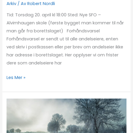
Arkiv
/ Av
Robert Nordli
Tid: Torsdag 20. april kl 18:00 Sted: Nye SFO –
Alvimhaugen skole (første bygget man kommer til når
man går fra borettslaget) Forhåndsvarsel
Forhåndsvarsel er sendt ut til alle andelseiere, enten
ved skriv i postkassen eller per brev om andelseier ikke
har adresse i borettslaget. Her opplyser vi om frister
dere som andelseiere har
Les Mer »
OPPDATERT!
Utbedring
av
vanninntrenging