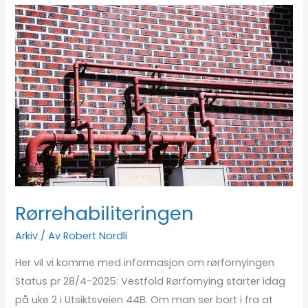
Rørrehabiliteringen
Rørrehabiliteringen
Arkiv
/ Av
Robert Nordli
Her vil vi komme med informasjon om rørfornyingen
Status pr 28/4-2025: Vestfold Rørfornying starter idag
på uke 2 i Utsiktsveien 44B. Om man ser bort i fra at