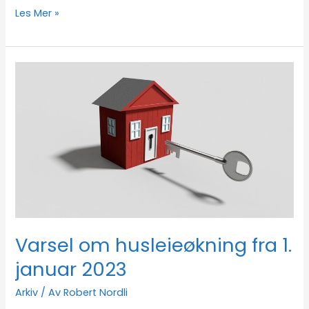
Les Mer »
Varsel
om
husleieøkning
fra
1.
januar
2023
Varsel om husleieøkning fra 1.
januar 2023
Arkiv
/ Av
Robert Nordli