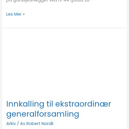
på garasjeanlegget ved nr 44 (plass 20 –
Les Mer »
Innkalling
til
ekstraordinær
generalforsamling
Innkalling til ekstraordinær
generalforsamling
Arkiv
/ Av
Robert Nordli